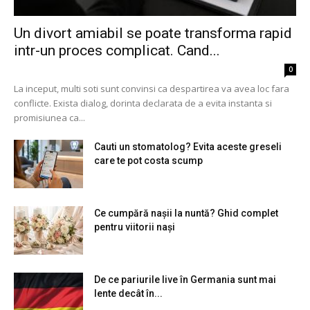
Un divort amiabil se poate transforma rapid
intr-un proces complicat. Cand...
0
La inceput, multi soti sunt convinsi ca despartirea va avea loc fara
conflicte. Exista dialog, dorinta declarata de a evita instanta si
promisiunea ca...
Cauti un stomatolog? Evita aceste greseli
care te pot costa scump
Ce cumpără nașii la nuntă? Ghid complet
pentru viitorii nași
De ce pariurile live în Germania sunt mai
lente decât în...