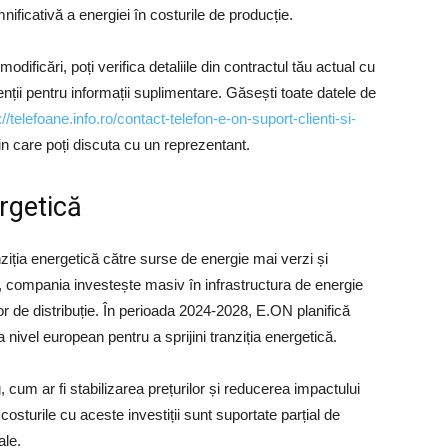
ficativă a energiei în costurile de producție.
dificări, poți verifica detaliile din contractul tău actual cu
enții pentru informații suplimentare. Găsești toate datele de
://telefoane.info.ro/contact-telefon-e-on-suport-clienti-si-
prin care poți discuta cu un reprezentant.
ergetică
nziția energetică către surse de energie mai verzi și
, compania investește masiv în infrastructura de energie
r de distribuție. În perioada 2024-2028, E.ON planifică
 nivel european pentru a sprijini tranziția energetică​.
 cum ar fi stabilizarea prețurilor și reducerea impactului
osturile cu aceste investiții sunt suportate parțial de
ale.