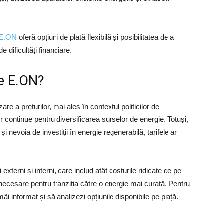
E.ON
oferă opțiuni de plată flexibilă și posibilitatea de a
 dificultăți financiare.
le E.ON?
re a prețurilor, mai ales în contextul politicilor de
r continue pentru diversificarea surselor de energie​. Totuși,
și nevoia de investiții în energie regenerabilă, tarifele ar
externi și interni, care includ atât costurile ridicate de pe
le necesare pentru tranziția către o energie mai curată. Pentru
âi informat și să analizezi opțiunile disponibile pe piață.