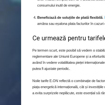
consumului inutil de energie.
Beneficiază de soluțiile de plată flexibilă
.
amâna sau eșalona plata facturilor în cazuri de
Ce urmează pentru tarife
Pe termen scurt, este posibil să vedem o stabiliza
reglementare ale Uniunii Europene și a eforturilo
având în vedere volatilitatea pieței internaționale 
putea fi ajustate periodic.
Noile tarife E.ON reflectă o combinație de factori 
piața energetică internațională, cât și investiții
a evita surprizele neplăcute, este esențial să răm