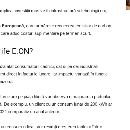
implicat investiții masive în infrastructură și tehnologii noi,
ea Europeană
, care urmăresc reducerea emisiilor de carbon
r care aduc costuri suplimentare pe termen scurt.
rife E.ON?
ă atât consumatorii casnici, cât și pe cei industriali.
t direct în facturile lunare, iar impactul variază în funcție
nizorul.
urnizare pe piața liberă vor observa o majorare a prețurilor,
ică. De exemplu, un client cu un consum lunar de 200 kWh ar
024 comparativ cu anul anterior.
 un consum ridicat, vor resimți creșterea tarifelor într-o