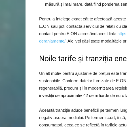
măsură și mai mare, dată fiind ponderea semni
Pentru a înțelege exact cât te afectează aceste mo
E.ON sau poți contacta serviciul de relații cu cli
contact pentru E.ON accesând acest link:
https
deranjamente/
. Aici vei găsi toate modalitățile 
Noile tarife și tranziția en
Un alt motiv pentru ajustările de prețuri este tra
sustenabile. Conform datelor furnizate de E.ON
regenerabilă, precum și în modernizarea rețelelo
investiții de aproximativ 42 de miliarde de euro la
Această tranziție aduce beneficii pe termen lung,
negativ asupra mediului. Pe termen scurt, însă, c
consumatori, ceea ce se reflectă în tarifele actu