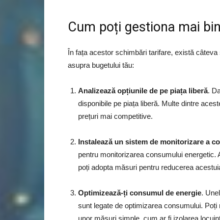
Cum poți gestiona mai bin
În fața acestor schimbări tarifare, există câteva
asupra bugetului tău:
Analizează opțiunile de pe piața liberă
. Da
disponibile pe piața liberă. Multe dintre ac
prețuri mai competitive.
Instalează un sistem de monitorizare a c
pentru monitorizarea consumului energetic. As
poți adopta măsuri pentru reducerea acestui
Optimizează-ți consumul de energie
. Une
sunt legate de optimizarea consumului. Poți
unor măsuri simple, cum ar fi izolarea locuințe