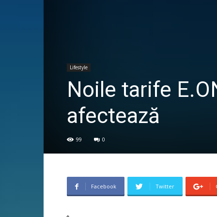
Lifestyle
Noile tarife E.
afectează
99
0
Facebook
Twitter