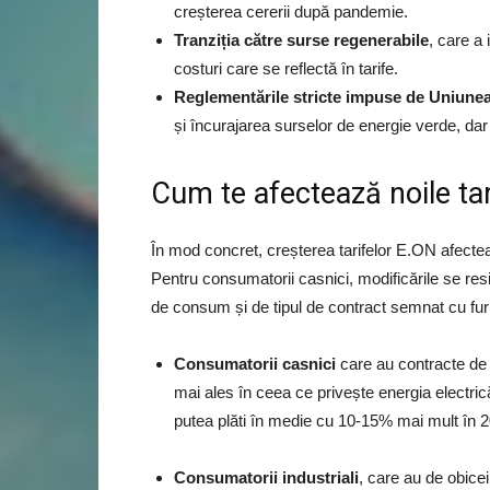
creșterea cererii după pandemie.
Tranziția către surse regenerabile
, care a 
costuri care se reflectă în tarife.
Reglementările stricte impuse de Uniun
și încurajarea surselor de energie verde, da
Cum te afectează noile ta
În mod concret, creșterea tarifelor E.ON afecteaz
Pentru consumatorii casnici, modificările se resim
de consum și de tipul de contract semnat cu fur
Consumatorii casnici
care au contracte de f
mai ales în ceea ce privește energia electr
putea plăti în medie cu 10-15% mai mult în 2
Consumatorii industriali
, care au de obicei