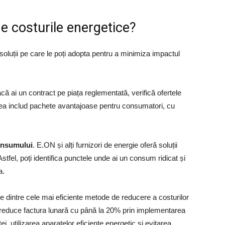
e costurile energetice?
 soluții pe care le poți adopta pentru a minimiza impactul
că ai un contract pe piața reglementată, verifică ofertele
estea includ pachete avantajoase pentru consumatori, cu
onsumului
. E.ON și alți furnizori de energie oferă soluții
tfel, poți identifica punctele unde ai un consum ridicat și
a.
le dintre cele mai eficiente metode de reducere a costurilor
 reduce factura lunară cu până la 20% prin implementarea
i, utilizarea aparatelor eficiente energetic și evitarea