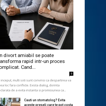
n divort amiabil se poate
ransforma rapid intr-un proces
omplicat. Cand...
0
 inceput, multi soti sunt convinsi ca despartirea va
ea loc fara conflicte. Exista dialog, dorinta
clarata de a evita instanta si promisiunea ca...
Cauti un stomatolog? Evita
aceste greseli care te pot costa