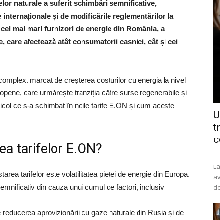
azelor naturale a suferit schimbări semnificative,
le internaționale și de modificările reglementărilor la
 cei mai mari furnizori de energie din România, a
e, care afectează atât consumatorii casnici, cât și cei
 complex, marcat de creșterea costurilor cu energia la nivel
uropene, care urmărește tranziția către surse regenerabile și
icol ce s-a schimbat în noile tarife E.ON și cum aceste
U
t
c
a tarifelor E.ON?
La
area tarifelor este volatilitatea pieței de energie din Europa.
av
semnificativ din cauza unui cumul de factori, inclusiv:
de
 reducerea aprovizionării cu gaze naturale din Rusia și de