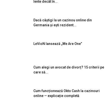
lente decât în...
Dacă câștigi la un cazinou online din
Germania și ești rezident...
LeVioN lansează „We Are One”
Cum alegi un avocat de divorț? 15 criterii pe
care să...
Cum funcționează Okto Cash la cazinouri
online — explicație completă