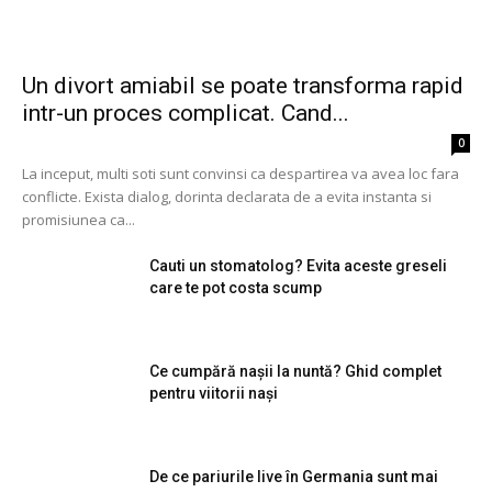
Un divort amiabil se poate transforma rapid
intr-un proces complicat. Cand...
0
La inceput, multi soti sunt convinsi ca despartirea va avea loc fara
conflicte. Exista dialog, dorinta declarata de a evita instanta si
promisiunea ca...
Cauti un stomatolog? Evita aceste greseli
care te pot costa scump
Ce cumpără nașii la nuntă? Ghid complet
pentru viitorii nași
De ce pariurile live în Germania sunt mai