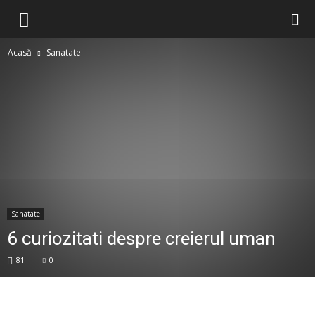
Acasă
Sanatate
Sanatate
6 curiozitati despre creierul uman
81
0
Facebook
Twitter
Google+
Pin