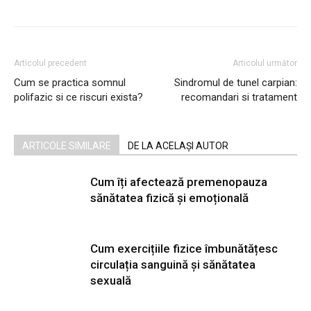
Articolul precedent
Articolul următor
Cum se practica somnul
Sindromul de tunel carpian:
polifazic si ce riscuri exista?
recomandari si tratament
ARTICOLE SIMILARE
DE LA ACELAȘI AUTOR
Cum îți afectează premenopauza
sănătatea fizică și emoțională
Cum exercițiile fizice îmbunătățesc
circulația sanguină și sănătatea
sexuală