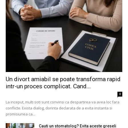
Un divort amiabil se poate transforma rapid
intr-un proces complicat. Cand...
0
La inceput, multi soti sunt convinsi ca despartirea va avea loc fara
conflicte. Exista dialog, dorinta declarata de a evita instanta si
promisiunea ca...
Cauti un stomatolog? Evita aceste greseli