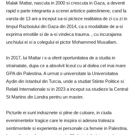
Malak Mattar, nascuta in 2000 si crescuta in Gaza, a devenit
rapid o parte integranta a scenei artistice palestiniene, cand la
varsta de 13 ani a inceput sa-si picteze realitatea de zi cu zi in
timpul Razboiului din Gaza din 2014, ca o modalitate de a-si
exprima emotiile si de a-si vindeca trauma. , cu incurajarea
unchiului ei si a colegului ei pictor Mohammed Musallam.
In 2017, lui Mattar i s-a oferit oportunitatea de a studia in
strainatate, dupa ce a absolvit liceul cu al doilea cel mai mare
GPA din Palestina. A urmat o universitate la Universitatea
Aydin din Istanbul din Turcia, unde a studiat Stiinte Politice si
Relatii Internationale si in 2023 a inceput sa studieze la Central
St Martins din Londra pentru un master.
Picturile ei sunt indraznete si pline de culoare, in ciuda
evenimentelor tragice care le inspira si adesea trateaza
sentimentele si experienta ei personale ca femeie in Palestina.