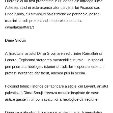
Lucrarile ei au fost prezentate in 80 de tari din intreaga lume.
Adesea, stilul ei este asemanator cu cel al lui Picasso sau
Frida Kahlo, cu simboluri palestiniene de portocale, pasari,
maslini si rodii prezentand in operele ei de arta.
@malakmattarart
Dima Srouji
Arhitectul si artistul Dima Srouji are sediul intre Ramallah si
Londra. Explorand stergerea mostenirii culturale – in special
prin prisma arheologiei, istoriei si traditiilor – opera ei este un
protest indraznet, dar tacut, adesea pus in scena.
Folosind tehnici istorice de fabricare a sticlei din Levant, artistul
palestinian Dima Srouji creeaza modele inspirate de vase
antice gasite in timpul sapaturilor arheologice din regiune.
Dupa ce a absolvit diplomele de arhitectura la Universitatea