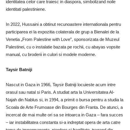
identitatea celor care traiesc in diaspora, simbolizand noile
identitati palestiniene.
In 2022, Hussaini a obtinut recunoastere internationala pentru
participarea ei la expozitia colaterala de grup a Bienalei de la
Venetia „From Palestine with Love”, sponsorizata de Muzeul
Palestinei, cu o instalatie bazata pe rochii, cu abayas vopsite
manual, cu broderii in culori si modele moderne.
Taysir Batniji
Nascut in Gaza in 1966, Taysir Batniji locuieste acum intre
orasul sau natal si Paris. A studiat arta la Universitatea Al-
Najah din Nablus si, in 1994, a primit o bursa pentru a studia la
Scoala de Arte Frumoase din Bourges din Franta. De atunci, a
incercat de mai multe ori sa se intoarca in Gaza – fara succes
– iar instabilitatea constanta si-a indreptat opera de arta catre
teme de impermanenta, pierdere si fragilitate, tragand din