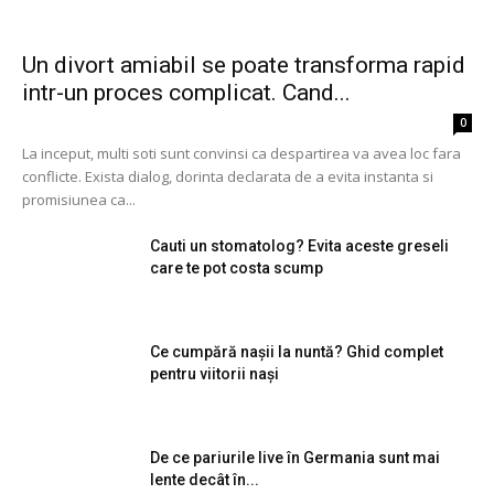
Un divort amiabil se poate transforma rapid
intr-un proces complicat. Cand...
0
La inceput, multi soti sunt convinsi ca despartirea va avea loc fara
conflicte. Exista dialog, dorinta declarata de a evita instanta si
promisiunea ca...
Cauti un stomatolog? Evita aceste greseli
care te pot costa scump
Ce cumpără nașii la nuntă? Ghid complet
pentru viitorii nași
De ce pariurile live în Germania sunt mai
lente decât în...