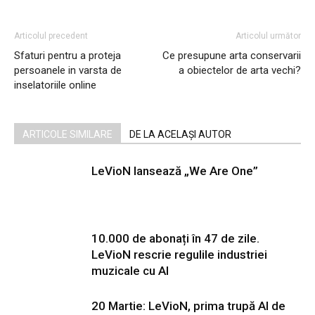
Articolul precedent
Articolul următor
Sfaturi pentru a proteja
Ce presupune arta conservarii
persoanele in varsta de
a obiectelor de arta vechi?
inselatoriile online
ARTICOLE SIMILARE
DE LA ACELAȘI AUTOR
LeVioN lansează „We Are One”
10.000 de abonați în 47 de zile.
LeVioN rescrie regulile industriei
muzicale cu AI
20 Martie: LeVioN, prima trupă AI de