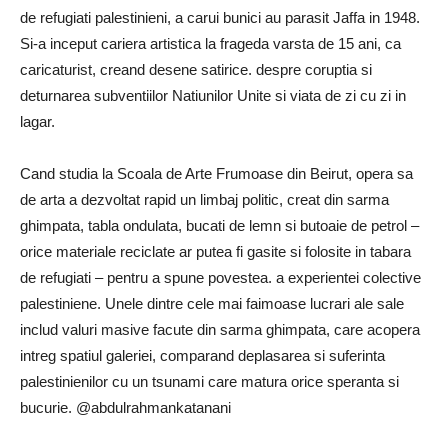
de refugiati palestinieni, a carui bunici au parasit Jaffa in 1948.
Si-a inceput cariera artistica la frageda varsta de 15 ani, ca
caricaturist, creand desene satirice. despre coruptia si
deturnarea subventiilor Natiunilor Unite si viata de zi cu zi in
lagar.
Cand studia la Scoala de Arte Frumoase din Beirut, opera sa
de arta a dezvoltat rapid un limbaj politic, creat din sarma
ghimpata, tabla ondulata, bucati de lemn si butoaie de petrol –
orice materiale reciclate ar putea fi gasite si folosite in tabara
de refugiati – pentru a spune povestea. a experientei colective
palestiniene. Unele dintre cele mai faimoase lucrari ale sale
includ valuri masive facute din sarma ghimpata, care acopera
intreg spatiul galeriei, comparand deplasarea si suferinta
palestinienilor cu un tsunami care matura orice speranta si
bucurie. @abdulrahmankatanani