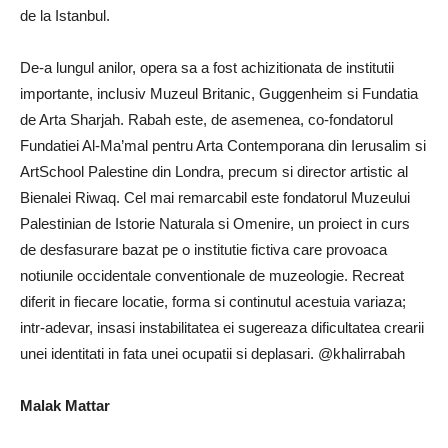
de la Istanbul.
De-a lungul anilor, opera sa a fost achizitionata de institutii
importante, inclusiv Muzeul Britanic, Guggenheim si Fundatia
de Arta Sharjah. Rabah este, de asemenea, co-fondatorul
Fundatiei Al-Ma’mal pentru Arta Contemporana din Ierusalim si
ArtSchool Palestine din Londra, precum si director artistic al
Bienalei Riwaq. Cel mai remarcabil este fondatorul Muzeului
Palestinian de Istorie Naturala si Omenire, un proiect in curs
de desfasurare bazat pe o institutie fictiva care provoaca
notiunile occidentale conventionale de muzeologie. Recreat
diferit in fiecare locatie, forma si continutul acestuia variaza;
intr-adevar, insasi instabilitatea ei sugereaza dificultatea crearii
unei identitati in fata unei ocupatii si deplasari. @khalirrabah
Malak Mattar