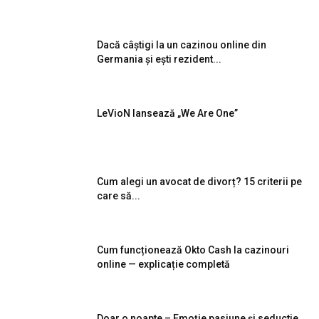
Dacă câștigi la un cazinou online din
Germania și ești rezident...
LeVioN lansează „We Are One”
Cum alegi un avocat de divorț? 15 criterii pe
care să...
Cum funcționează Okto Cash la cazinouri
online — explicație completă
Doar o noapte – Emoție pasiune și seductie