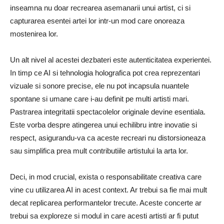
inseamna nu doar recrearea asemanarii unui artist, ci si
capturarea esentei artei lor intr-un mod care onoreaza
mostenirea lor.
Un alt nivel al acestei dezbateri este autenticitatea experientei.
In timp ce AI si tehnologia holografica pot crea reprezentari
vizuale si sonore precise, ele nu pot incapsula nuantele
spontane si umane care i-au definit pe multi artisti mari.
Pastrarea integritatii spectacolelor originale devine esentiala.
Este vorba despre atingerea unui echilibru intre inovatie si
respect, asigurandu-va ca aceste recreari nu distorsioneaza
sau simplifica prea mult contributiile artistului la arta lor.
Deci, in mod crucial, exista o responsabilitate creativa care
vine cu utilizarea AI in acest context. Ar trebui sa fie mai mult
decat replicarea performantelor trecute. Aceste concerte ar
trebui sa exploreze si modul in care acesti artisti ar fi putut