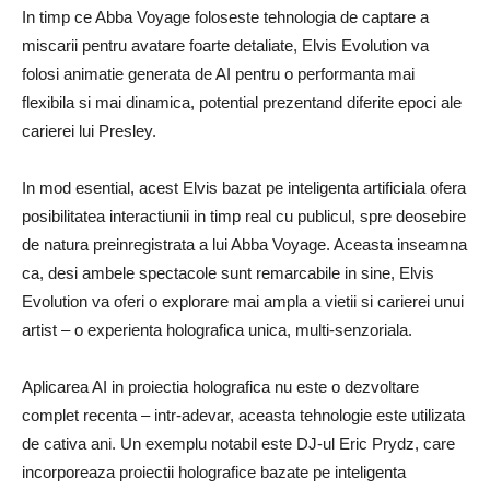
In timp ce Abba Voyage foloseste tehnologia de captare a
miscarii pentru avatare foarte detaliate, Elvis Evolution va
folosi animatie generata de AI pentru o performanta mai
flexibila si mai dinamica, potential prezentand diferite epoci ale
carierei lui Presley.
In mod esential, acest Elvis bazat pe inteligenta artificiala ofera
posibilitatea interactiunii in timp real cu publicul, spre deosebire
de natura preinregistrata a lui Abba Voyage. Aceasta inseamna
ca, desi ambele spectacole sunt remarcabile in sine, Elvis
Evolution va oferi o explorare mai ampla a vietii si carierei unui
artist – o experienta holografica unica, multi-senzoriala.
Aplicarea AI in proiectia holografica nu este o dezvoltare
complet recenta – intr-adevar, aceasta tehnologie este utilizata
de cativa ani. Un exemplu notabil este DJ-ul Eric Prydz, care
incorporeaza proiectii holografice bazate pe inteligenta